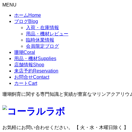
MENU
ホーム
Home
ブログ
Blog
入荷・在庫情報
用品・機材レビュー
臨時休業情報
会員限定ブログ
珊瑚
Coral
用品・機材
Supplies
店舗情報
Shop
来店予約
Reservation
お問合せ
Contact
カート
Cart
珊瑚飼育に関する専門知識と実績が豊富なマリンアクアリウ
お気軽にお問い合わせください。
【 火・水・木曜日除く 】