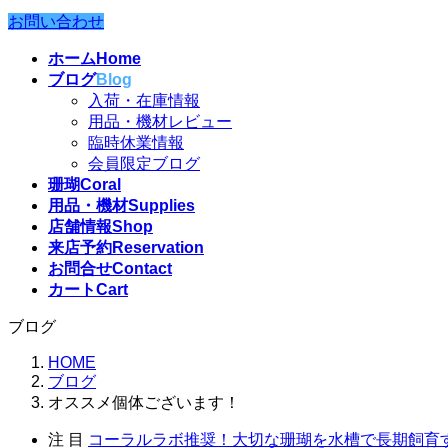
お問い合わせ
ホーム
Home
ブログ
Blog
入荷・在庫情報
用品・機材レビュー
臨時休業情報
会員限定ブログ
珊瑚
Coral
用品・機材
Supplies
店舗情報
Shop
来店予約
Reservation
お問合せ
Contact
カート
Cart
ブログ
HOME
ブログ
オススメ個体ございます！
注 目
コーラルラボ推奨！大切な珊瑚を水槽で長期飼育