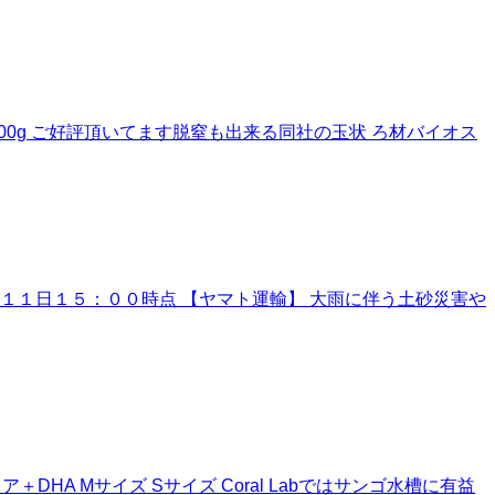
let 500g ご好評頂いてます脱窒も出来る同社の玉状 ろ材バイオス
１１日１５：００時点 【ヤマト運輸】 大雨に伴う土砂災害や
DHA Mサイズ Sサイズ Coral Labではサンゴ水槽に有益