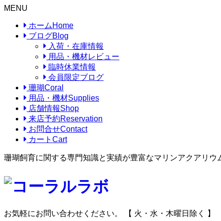
MENU
ホーム
Home
ブログ
Blog
入荷・在庫情報
用品・機材レビュー
臨時休業情報
会員限定ブログ
珊瑚
Coral
用品・機材
Supplies
店舗情報
Shop
来店予約
Reservation
お問合せ
Contact
カート
Cart
珊瑚飼育に関する専門知識と実績が豊富なマリンアクアリウ
お気軽にお問い合わせください。
【 火・水・木曜日除く 】