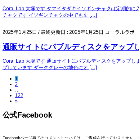
Coral Lab 大塚です タマイタダキイソギンチャクは定
チャクです イソギンチャクの中でも丈 […]
2025年1月25日
/ 最終更新日 :
2025年1月25日
コーラルラボ
通販サイトにバブルディスクをアップ
Coral Lab 大塚です 通販サイトにバブルディスクをア
プしています ダークグレーの地色にオ […]
ペ
1
投
ペ
2
ー
稿
…
ー
ジ
ペ
122
ジ
の
»
ー
ジ
ペ
公式Facebook
ー
ジ
Facebookページ宛てのコメントについては、ご返信を行っておりません