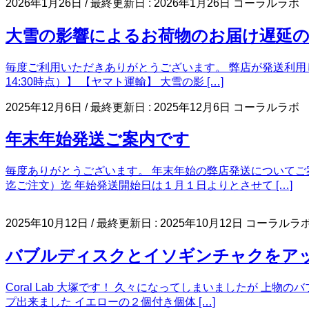
2026年1月26日
/ 最終更新日 :
2026年1月26日
コーラルラボ
大雪の影響によるお荷物のお届け遅延の可能性
毎度ご利用いただきありがとうございます。 弊店が発送利用し
14:30時点）】 【ヤマト運輸】 大雪の影 […]
2025年12月6日
/ 最終更新日 :
2025年12月6日
コーラルラボ
年末年始発送ご案内です
毎度ありがとうございます。 年末年始の弊店発送についてご
迄ご注文）迄 年始発送開始日は１月１日よりとさせて […]
2025年10月12日
/ 最終更新日 :
2025年10月12日
コーラルラ
バブルディスクとイソギンチャクをア
Coral Lab 大塚です！ 久々になってしまいましたが 
プ出来ました イエローの２個付き個体 […]