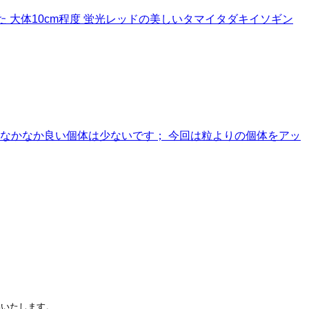
た 大体10cm程度 蛍光レッドの美しいタマイタダキイソギン
すが なかなか良い個体は少ないです； 今回は粒よりの個体をアッ
いいたします。