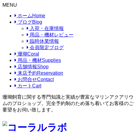
MENU
ホーム
Home
ブログ
Blog
入荷・在庫情報
用品・機材レビュー
臨時休業情報
会員限定ブログ
珊瑚
Coral
用品・機材
Supplies
店舗情報
Shop
来店予約
Reservation
お問合せ
Contact
カート
Cart
珊瑚飼育に関する専門知識と実績が豊富なマリンアクアリウ
ムのプロショップ。完全予約制のため落ち着いてお客様のご
要望をお伺い致します。