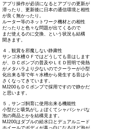
アプリ操作が必須になるとアプリの更新が
滞ったり、更新後に日本の通信環境と相性
が良く無かったり。
ルーター等のネットワーク機材との相性
だったりと色々な問題が出てくるので
まだ使えるのに交換、という状況も結構
聞きます。
４，観賞を邪魔しない静粛性
サンゴ水槽ＯＦではどうしても音はします
が、ＤＣポンプの普及やＬＥＤ照明で発熱
がメタハラより少ないのでクーラーが小型
化出来る等で年々水槽から発生する音は小
さくなってきています。
MJ200もＤＣポンプで採用ですので静かだ
と思います。
５，サンゴ飼育に使用出来る機能性
小型だと吸気がしょぼくてシャバシャバな
泡の商品とかを結構見ます。
MJ200はダブルの給水口とデュアルニード
ホイールでボディが真っ白になるほど泡が