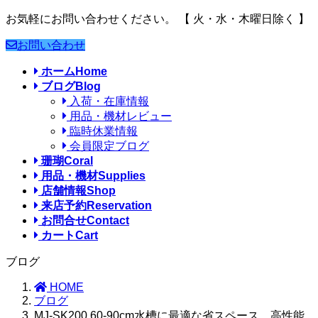
お気軽にお問い合わせください。
【 火・水・木曜日除く 】
お問い合わせ
ホーム
Home
ブログ
Blog
入荷・在庫情報
用品・機材レビュー
臨時休業情報
会員限定ブログ
珊瑚
Coral
用品・機材
Supplies
店舗情報
Shop
来店予約
Reservation
お問合せ
Contact
カート
Cart
ブログ
HOME
ブログ
MJ-SK200 60-90cm水槽に最適な省スペース、高性能