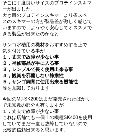
そこに丁度良いサイズのプロテインスキマ
ーが出ました。
大き目のプロテインスキマーより省スペー
スのスキマーの方が製品差が激しく感じて
いますので、ようやく安心してオススメで
きる製品が出来たのかなと
サンゴ水槽用の機材をおすすめする上で
気を付けている事が
１，丈夫で故障が少ない事
２，補修部品が手に入る事
３，シンプルで長く使用出来る事
４，観賞を邪魔しない静粛性
５，サンゴ飼育に使用出来る機能性
等を意識しております。
今回のMJ-SK200はまだ発売されたばかり
で未知数の部分も有りますが
１，丈夫で故障が少ない事
これは店舗でも一個上の機種SK400を使用
していてまだ一度も故障していないので
比較的信頼出来ると思います。