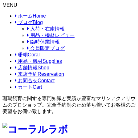
MENU
ホーム
Home
ブログ
Blog
入荷・在庫情報
用品・機材レビュー
臨時休業情報
会員限定ブログ
珊瑚
Coral
用品・機材
Supplies
店舗情報
Shop
来店予約
Reservation
お問合せ
Contact
カート
Cart
珊瑚飼育に関する専門知識と実績が豊富なマリンアクアリウ
ムのプロショップ。完全予約制のため落ち着いてお客様のご
要望をお伺い致します。