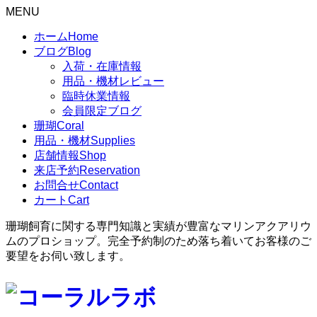
MENU
ホーム
Home
ブログ
Blog
入荷・在庫情報
用品・機材レビュー
臨時休業情報
会員限定ブログ
珊瑚
Coral
用品・機材
Supplies
店舗情報
Shop
来店予約
Reservation
お問合せ
Contact
カート
Cart
珊瑚飼育に関する専門知識と実績が豊富なマリンアクアリウ
ムのプロショップ。完全予約制のため落ち着いてお客様のご
要望をお伺い致します。