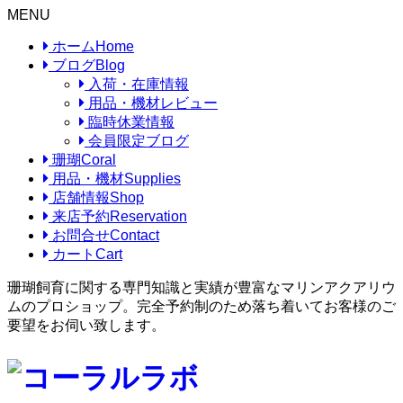
MENU
ホーム
Home
ブログ
Blog
入荷・在庫情報
用品・機材レビュー
臨時休業情報
会員限定ブログ
珊瑚
Coral
用品・機材
Supplies
店舗情報
Shop
来店予約
Reservation
お問合せ
Contact
カート
Cart
珊瑚飼育に関する専門知識と実績が豊富なマリンアクアリウ
ムのプロショップ。完全予約制のため落ち着いてお客様のご
要望をお伺い致します。