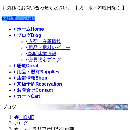
お気軽にお問い合わせください。
【 火・水・木曜日除く 】
お問い合わせ
ホーム
Home
ブログ
Blog
入荷・在庫情報
用品・機材レビュー
臨時休業情報
会員限定ブログ
珊瑚
Coral
用品・機材
Supplies
店舗情報
Shop
来店予約
Reservation
お問合せ
Contact
カート
Cart
ブログ
HOME
ブログ
オーストラリア産LPS便延期