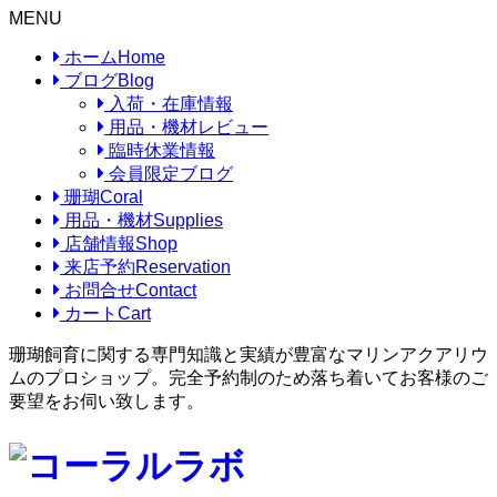
MENU
ホーム
Home
ブログ
Blog
入荷・在庫情報
用品・機材レビュー
臨時休業情報
会員限定ブログ
珊瑚
Coral
用品・機材
Supplies
店舗情報
Shop
来店予約
Reservation
お問合せ
Contact
カート
Cart
珊瑚飼育に関する専門知識と実績が豊富なマリンアクアリウ
ムのプロショップ。完全予約制のため落ち着いてお客様のご
要望をお伺い致します。