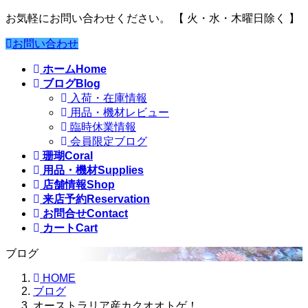
お気軽にお問い合わせください。
【 火・水・木曜日除く 】
お問い合わせ
ホーム
Home
ブログ
Blog
入荷・在庫情報
用品・機材レビュー
臨時休業情報
会員限定ブログ
珊瑚
Coral
用品・機材
Supplies
店舗情報
Shop
来店予約
Reservation
お問合せ
Contact
カート
Cart
ブログ
HOME
ブログ
オーストラリア産カクオオトゲ！