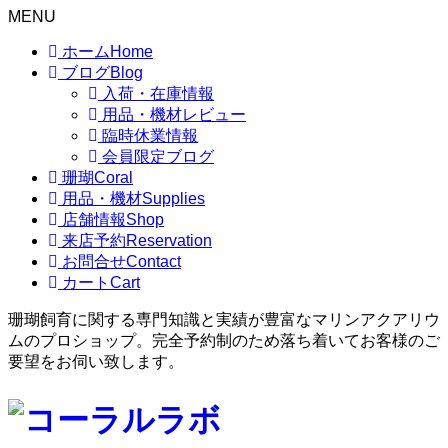
MENU
ホーム
Home
ブログ
Blog
入荷・在庫情報
用品・機材レビュー
臨時休業情報
会員限定ブログ
珊瑚
Coral
用品・機材
Supplies
店舗情報
Shop
来店予約
Reservation
お問合せ
Contact
カート
Cart
珊瑚飼育に関する専門知識と実績が豊富なマリンアクアリウ
ムのプロショップ。完全予約制のため落ち着いてお客様のご
要望をお伺い致します。