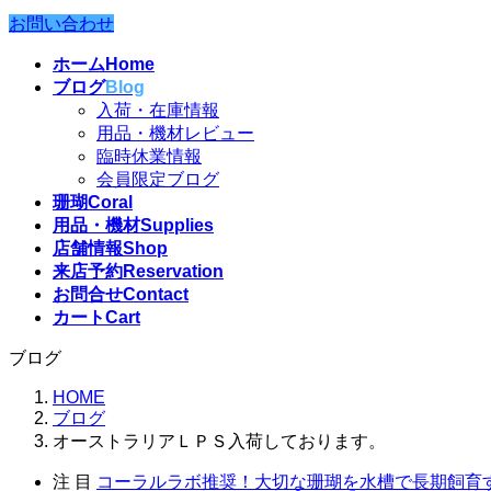
お問い合わせ
ホーム
Home
ブログ
Blog
入荷・在庫情報
用品・機材レビュー
臨時休業情報
会員限定ブログ
珊瑚
Coral
用品・機材
Supplies
店舗情報
Shop
来店予約
Reservation
お問合せ
Contact
カート
Cart
ブログ
HOME
ブログ
オーストラリアＬＰＳ入荷しております。
注 目
コーラルラボ推奨！大切な珊瑚を水槽で長期飼育