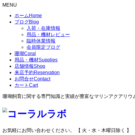
MENU
ホーム
Home
ブログ
Blog
入荷・在庫情報
用品・機材レビュー
臨時休業情報
会員限定ブログ
珊瑚
Coral
用品・機材
Supplies
店舗情報
Shop
来店予約
Reservation
お問合せ
Contact
カート
Cart
珊瑚飼育に関する専門知識と実績が豊富なマリンアクアリウ
お気軽にお問い合わせください。
【 火・水・木曜日除く 】