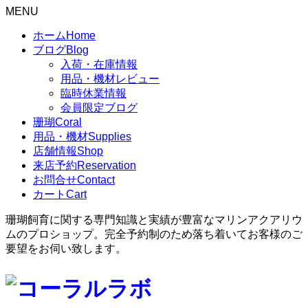
MENU
ホーム
Home
ブログ
Blog
入荷・在庫情報
用品・機材レビュー
臨時休業情報
会員限定ブログ
珊瑚
Coral
用品・機材
Supplies
店舗情報
Shop
来店予約
Reservation
お問合せ
Contact
カート
Cart
珊瑚飼育に関する専門知識と実績が豊富なマリンアクアリウ
ムのプロショップ。完全予約制のため落ち着いてお客様のご
要望をお伺い致します。