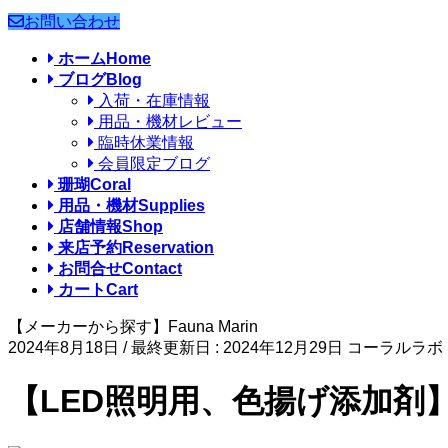
お問い合わせ
ホーム
Home
ブログ
Blog
入荷・在庫情報
用品・機材レビュー
臨時休業情報
会員限定ブログ
珊瑚
Coral
用品・機材
Supplies
店舗情報
Shop
来店予約
Reservation
お問合せ
Contact
カート
Cart
【メーカーから探す】Fauna Marin
2024年8月18日
/ 最終更新日 :
2024年12月29日
コーラルラボ
【LED照明用、色揚げ添加剤】COLO