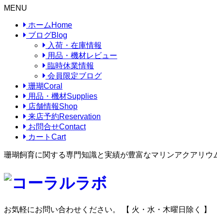
MENU
ホーム
Home
ブログ
Blog
入荷・在庫情報
用品・機材レビュー
臨時休業情報
会員限定ブログ
珊瑚
Coral
用品・機材
Supplies
店舗情報
Shop
来店予約
Reservation
お問合せ
Contact
カート
Cart
珊瑚飼育に関する専門知識と実績が豊富なマリンアクアリウ
お気軽にお問い合わせください。
【 火・水・木曜日除く 】