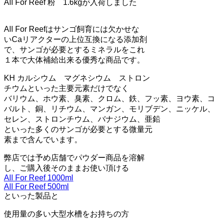
All For Reef 粉 1.6kgが入荷しました
All For Reefはサンゴ飼育には欠かせな
いCaリアクターの上位互換になる添加剤
で、サンゴが必要とするミネラルをこれ
１本で大体補給出来る優秀な商品です。
KH カルシウム マグネシウム ストロン
チウムといった主要元素だけでなく
バリウム、ホウ素、臭素、クロム、鉄、フッ素、ヨウ素、コ
バルト、銅、リチウム、マンガン、モリブデン、ニッケル、
セレン、ストロンチウム、バナジウム、亜鉛
といった多くのサンゴが必要とする微量元
素まで含んでいます。
弊店では予め店舗でパウダー商品を溶解
し、ご購入後そのままお使い頂ける
All For Reef 1000ml
All For Reef 500ml
といった製品と
使用量の多い大型水槽をお持ちの方