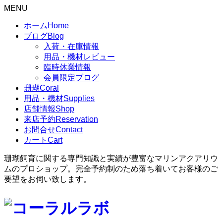
MENU
ホーム
Home
ブログ
Blog
入荷・在庫情報
用品・機材レビュー
臨時休業情報
会員限定ブログ
珊瑚
Coral
用品・機材
Supplies
店舗情報
Shop
来店予約
Reservation
お問合せ
Contact
カート
Cart
珊瑚飼育に関する専門知識と実績が豊富なマリンアクアリウ
ムのプロショップ。完全予約制のため落ち着いてお客様のご
要望をお伺い致します。