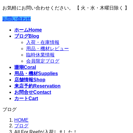
お気軽にお問い合わせください。
【 火・水・木曜日除く 】
お問い合わせ
ホーム
Home
ブログ
Blog
入荷・在庫情報
用品・機材レビュー
臨時休業情報
会員限定ブログ
珊瑚
Coral
用品・機材
Supplies
店舗情報
Shop
来店予約
Reservation
お問合せ
Contact
カート
Cart
ブログ
HOME
ブログ
All For Reefが入荷しました！