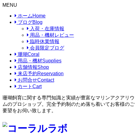
MENU
ホーム
Home
ブログ
Blog
入荷・在庫情報
用品・機材レビュー
臨時休業情報
会員限定ブログ
珊瑚
Coral
用品・機材
Supplies
店舗情報
Shop
来店予約
Reservation
お問合せ
Contact
カート
Cart
珊瑚飼育に関する専門知識と実績が豊富なマリンアクアリウ
ムのプロショップ。完全予約制のため落ち着いてお客様のご
要望をお伺い致します。