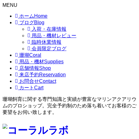
MENU
ホーム
Home
ブログ
Blog
入荷・在庫情報
用品・機材レビュー
臨時休業情報
会員限定ブログ
珊瑚
Coral
用品・機材
Supplies
店舗情報
Shop
来店予約
Reservation
お問合せ
Contact
カート
Cart
珊瑚飼育に関する専門知識と実績が豊富なマリンアクアリウ
ムのプロショップ。完全予約制のため落ち着いてお客様のご
要望をお伺い致します。