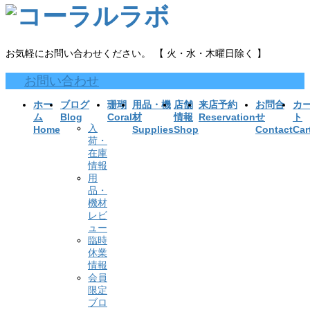
お気軽にお問い合わせください。
【 火・水・木曜日除く 】
お問い合わせ
ホー
ブログ
珊瑚
用品・機
店舗
来店予約
お問合
カ
ム
Blog
Coral
材
情報
Reservation
せ
ト
入
Home
Supplies
Shop
Contact
Car
荷・
在庫
情報
用
品・
機材
レビ
ュー
臨時
休業
情報
会員
限定
ブロ