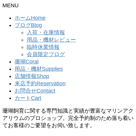
MENU
ホーム
Home
ブログ
Blog
入荷・在庫情報
用品・機材レビュー
臨時休業情報
会員限定ブログ
珊瑚
Coral
用品・機材
Supplies
店舗情報
Shop
来店予約
Reservation
お問合せ
Contact
カート
Cart
珊瑚飼育に関する専門知識と実績が豊富なマリンアク
アリウムのプロショップ。完全予約制のため落ち着い
てお客様のご要望をお伺い致します。