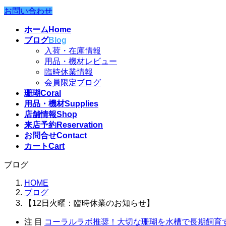
お問い合わせ
ホーム
Home
ブログ
Blog
入荷・在庫情報
用品・機材レビュー
臨時休業情報
会員限定ブログ
珊瑚
Coral
用品・機材
Supplies
店舗情報
Shop
来店予約
Reservation
お問合せ
Contact
カート
Cart
ブログ
HOME
ブログ
【12日火曜：臨時休業のお知らせ】
注 目
コーラルラボ推奨！大切な珊瑚を水槽で長期飼育