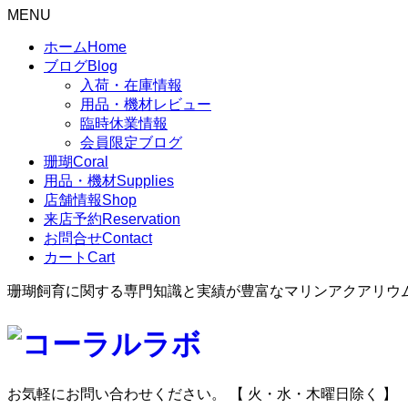
MENU
ホーム
Home
ブログ
Blog
入荷・在庫情報
用品・機材レビュー
臨時休業情報
会員限定ブログ
珊瑚
Coral
用品・機材
Supplies
店舗情報
Shop
来店予約
Reservation
お問合せ
Contact
カート
Cart
珊瑚飼育に関する専門知識と実績が豊富なマリンアクアリウ
お気軽にお問い合わせください。
【 火・水・木曜日除く 】