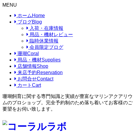
MENU
ホーム
Home
ブログ
Blog
入荷・在庫情報
用品・機材レビュー
臨時休業情報
会員限定ブログ
珊瑚
Coral
用品・機材
Supplies
店舗情報
Shop
来店予約
Reservation
お問合せ
Contact
カート
Cart
珊瑚飼育に関する専門知識と実績が豊富なマリンアクアリウ
ムのプロショップ。完全予約制のため落ち着いてお客様のご
要望をお伺い致します。