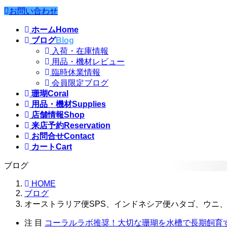
お問い合わせ
ホーム
Home
ブログ
Blog
入荷・在庫情報
用品・機材レビュー
臨時休業情報
会員限定ブログ
珊瑚
Coral
用品・機材
Supplies
店舗情報
Shop
来店予約
Reservation
お問合せ
Contact
カート
Cart
ブログ
HOME
ブログ
オーストラリア便SPS、インドネシア便ハタゴ、ウニ
注 目
コーラルラボ推奨！大切な珊瑚を水槽で長期飼育