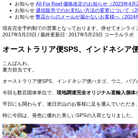
お知らせ
All For Reef 価格改定のお知らせ（2023年4
お知らせ
通信販売でのお支払い方法の変更について（20
お知らせ
弊店からのメールが届かないお客様へ（2024
現在完全予約制での営業となっております。併せてオンライ
2017年5月23日
/ 最終更新日 :
2017年5月23日
コーラルラボ
オーストラリア便SPS、インドネシア
こんばんわ。
裏方担当です。
オーストラリア便SPS、インドネシア便ハタゴ、ウニ、バブ
今回も数百固体単位で、
現地調達完全オリジナル直輸入個体
平日にも関わらず、連日沢山のお客様に足を運んでいただき
特に今回は、発色に優れた美しいSPSの入荷となりました。