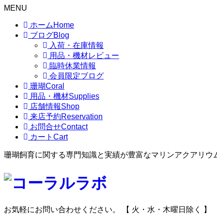
MENU
ホーム
Home
ブログ
Blog
入荷・在庫情報
用品・機材レビュー
臨時休業情報
会員限定ブログ
珊瑚
Coral
用品・機材
Supplies
店舗情報
Shop
来店予約
Reservation
お問合せ
Contact
カート
Cart
珊瑚飼育に関する専門知識と実績が豊富なマリンアクアリウ
お気軽にお問い合わせください。
【 火・水・木曜日除く 】