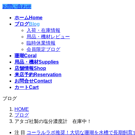
お問い合わせ
ホーム
Home
ブログ
Blog
入荷・在庫情報
用品・機材レビュー
臨時休業情報
会員限定ブログ
珊瑚
Coral
用品・機材
Supplies
店舗情報
Shop
来店予約
Reservation
お問合せ
Contact
カート
Cart
ブログ
HOME
ブログ
アタゴ社製の塩分濃度計 在庫中！
注 目
コーラルラボ推奨！大切な珊瑚を水槽で長期飼育