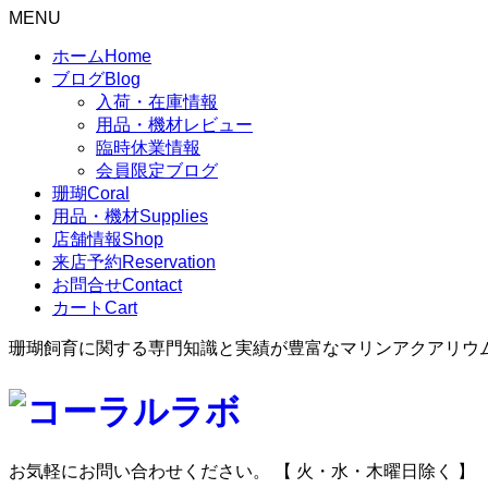
MENU
ホーム
Home
ブログ
Blog
入荷・在庫情報
用品・機材レビュー
臨時休業情報
会員限定ブログ
珊瑚
Coral
用品・機材
Supplies
店舗情報
Shop
来店予約
Reservation
お問合せ
Contact
カート
Cart
珊瑚飼育に関する専門知識と実績が豊富なマリンアクアリウ
お気軽にお問い合わせください。
【 火・水・木曜日除く 】