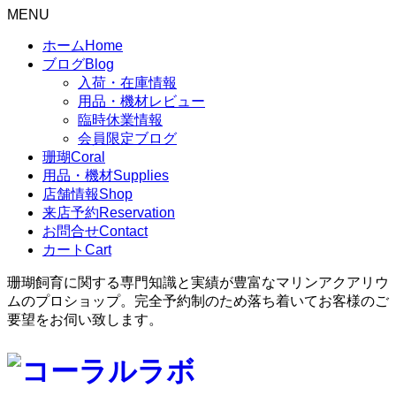
MENU
ホーム
Home
ブログ
Blog
入荷・在庫情報
用品・機材レビュー
臨時休業情報
会員限定ブログ
珊瑚
Coral
用品・機材
Supplies
店舗情報
Shop
来店予約
Reservation
お問合せ
Contact
カート
Cart
珊瑚飼育に関する専門知識と実績が豊富なマリンアクアリウ
ムのプロショップ。完全予約制のため落ち着いてお客様のご
要望をお伺い致します。