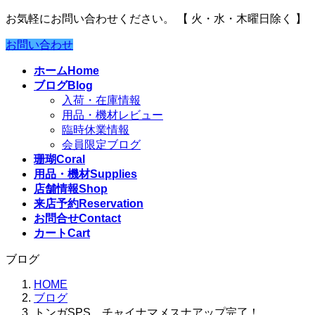
お気軽にお問い合わせください。
【 火・水・木曜日除く 】
お問い合わせ
ホーム
Home
ブログ
Blog
入荷・在庫情報
用品・機材レビュー
臨時休業情報
会員限定ブログ
珊瑚
Coral
用品・機材
Supplies
店舗情報
Shop
来店予約
Reservation
お問合せ
Contact
カート
Cart
ブログ
HOME
ブログ
トンガSPS チャイナマメスナアップ完了！