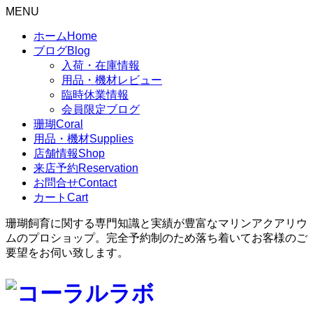
MENU
ホーム
Home
ブログ
Blog
入荷・在庫情報
用品・機材レビュー
臨時休業情報
会員限定ブログ
珊瑚
Coral
用品・機材
Supplies
店舗情報
Shop
来店予約
Reservation
お問合せ
Contact
カート
Cart
珊瑚飼育に関する専門知識と実績が豊富なマリンアクアリウ
ムのプロショップ。完全予約制のため落ち着いてお客様のご
要望をお伺い致します。