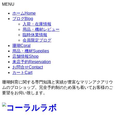
MENU
ホーム
Home
ブログ
Blog
入荷・在庫情報
用品・機材レビュー
臨時休業情報
会員限定ブログ
珊瑚
Coral
用品・機材
Supplies
店舗情報
Shop
来店予約
Reservation
お問合せ
Contact
カート
Cart
珊瑚飼育に関する専門知識と実績が豊富なマリンアクアリウ
ムのプロショップ。完全予約制のため落ち着いてお客様のご
要望をお伺い致します。