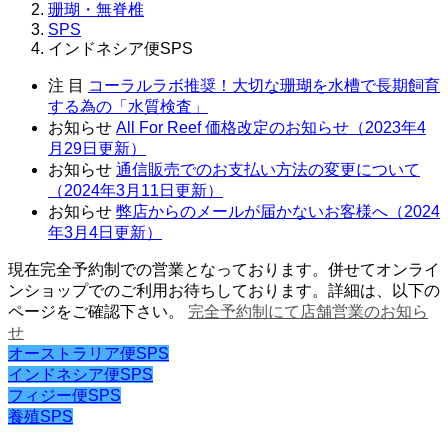
珊瑚・無脊椎
SPS
インドネシア便SPS
注 目
コーラルラボ推奨！大切な珊瑚を水槽で長期飼育
する為の「水質検査」
お知らせ
All For Reef 価格改定のお知らせ（2023年4
月29日更新）
お知らせ
通信販売でのお支払い方法の変更について
（2024年3月11日更新）
お知らせ
弊店からのメールが届かないお客様へ（2024
年3月4日更新）
現在完全予約制での営業となっております。併せてオンライ
ンショップでのご利用お待ちしております。詳細は、以下の
ページをご確認下さい。
完全予約制にて店舗営業のお知ら
せ
オーストラリア便SPS
インドネシア便SPS
フィジー便SPS
養殖SPS