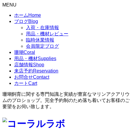
MENU
ホーム
Home
ブログ
Blog
入荷・在庫情報
用品・機材レビュー
臨時休業情報
会員限定ブログ
珊瑚
Coral
用品・機材
Supplies
店舗情報
Shop
来店予約
Reservation
お問合せ
Contact
カート
Cart
珊瑚飼育に関する専門知識と実績が豊富なマリンアクアリウ
ムのプロショップ。完全予約制のため落ち着いてお客様のご
要望をお伺い致します。