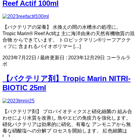
Reef Actif 100ml
【バクテリアの栄養】 水換えの間の水槽水の処理に。
Tropic Marin® Reef Actifは 主に海洋由来の天然有機物質の混
合物 からできています。 トロピックマリン®リーフアクテ
ィフに 含まれるバイオポリマー […]
2023年7月22日
/ 最終更新日 :
2023年12月29日
コーラルラ
ボ
【バクテリア剤】Tropic Marin NITRI-
BIOTIC 25ml
【バクテリア剤】 プロバイオティクスと硝化細菌の 組み合
わせにより水質を改善し 魚やエビの免疫力を強化します。
硝化バクテリアは効果的に硝化、有毒な アンモニアから無
毒な硝酸塩への分解プ ロセスを開始します。 紅色細菌は
[…]