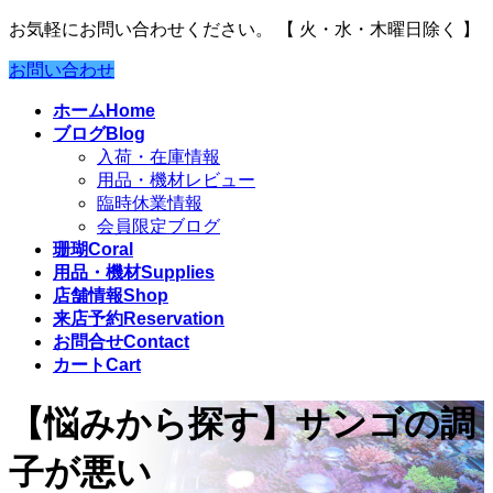
お気軽にお問い合わせください。
【 火・水・木曜日除く 】
お問い合わせ
ホーム
Home
ブログ
Blog
入荷・在庫情報
用品・機材レビュー
臨時休業情報
会員限定ブログ
珊瑚
Coral
用品・機材
Supplies
店舗情報
Shop
来店予約
Reservation
お問合せ
Contact
カート
Cart
【悩みから探す】サンゴの調
子が悪い