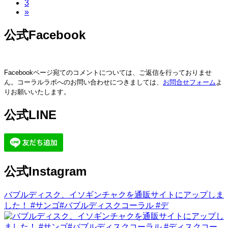
ペ
3
ー
ジ
の
»
ー
ジ
ジ
ペ
公式Facebook
ー
ジ
Facebookページ宛てのコメントについては、ご返信を行っておりませ
送
ん。コーラルラボへのお問い合わせにつきましては、
お問合せフォーム
よ
り
りお願いいたします。
公式LINE
公式Instagram
バブルディスク、イソギンチャクを通販サイトにアップしま
した！ #サンゴ#バブルディスクコーラル #デ