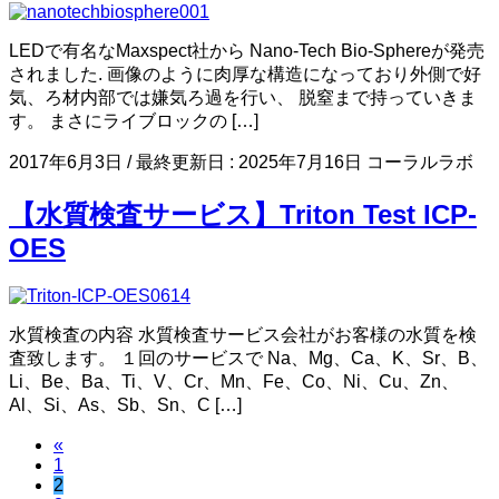
LEDで有名なMaxspect社から Nano-Tech Bio-Sphereが発売
されました. 画像のように肉厚な構造になっており外側で好
気、ろ材内部では嫌気ろ過を行い、 脱窒まで持っていきま
す。 まさにライブロックの […]
2017年6月3日
/ 最終更新日 :
2025年7月16日
コーラルラボ
【水質検査サービス】Triton Test ICP-
OES
水質検査の内容 水質検査サービス会社がお客様の水質を検
査致します。 １回のサービスで Na、Mg、Ca、K、Sr、B、
Li、Be、Ba、Ti、V、Cr、Mn、Fe、Co、Ni、Cu、Zn、
Al、Si、As、Sb、Sn、C […]
«
投
ペ
1
稿
ペ
2
ー