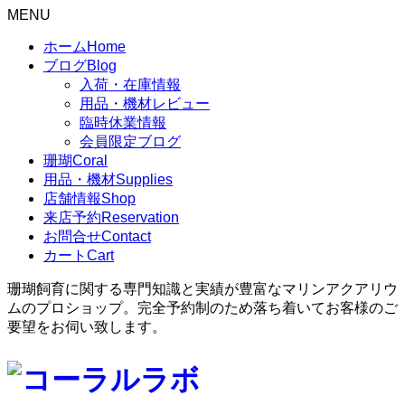
MENU
ホーム
Home
ブログ
Blog
入荷・在庫情報
用品・機材レビュー
臨時休業情報
会員限定ブログ
珊瑚
Coral
用品・機材
Supplies
店舗情報
Shop
来店予約
Reservation
お問合せ
Contact
カート
Cart
珊瑚飼育に関する専門知識と実績が豊富なマリンアクアリウ
ムのプロショップ。完全予約制のため落ち着いてお客様のご
要望をお伺い致します。