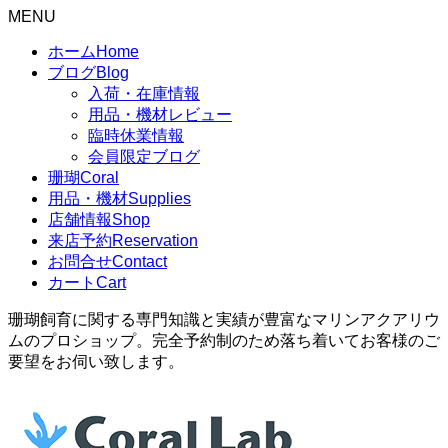
MENU
ホーム
Home
ブログ
Blog
入荷・在庫情報
用品・機材レビュー
臨時休業情報
会員限定ブログ
珊瑚
Coral
用品・機材
Supplies
店舗情報
Shop
来店予約
Reservation
お問合せ
Contact
カート
Cart
珊瑚飼育に関する専門知識と実績が豊富なマリンアクアリウ
ムのプロショップ。完全予約制のため落ち着いてお客様のご
要望をお伺い致します。