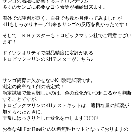
サンゴの増殖に影響するストロンチウム
多くのサンゴに必要なヨウ素等が補給出来ます。
海外での評判が良く、自身でも数か月使ってみましたが
KHもしっかりキープ出来きサンゴの反応を良かったです！
そして、ＫＨテスターもトロピックマリン社でご用意ござい
ます！
ドイツクオリティで製品精度に定評がある
トロピックマリンのKHテスターがこちら♪
サンゴ飼育に欠かせないKH測定試薬です。
測定の簡単な１剤の滴定式！
滴定試験で最も難しいのは、色の変化がいつ起こるかを判断
することですが、
トロピックマリンのKHテストキットは、適切な量の試薬が
加えられたときに、
非常にはっきりとした変化を示します◎◎◎
お得なAll For Reefとの送料無料セットとなっておりますの