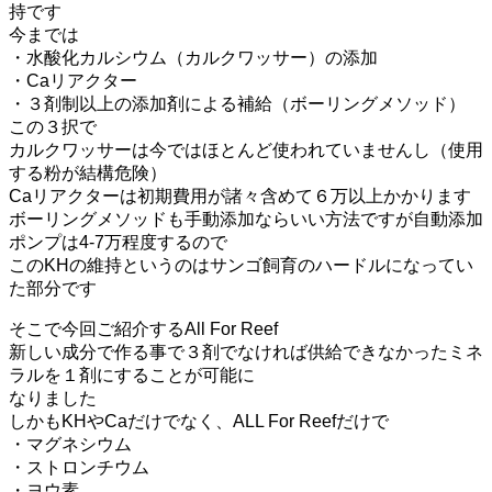
持です
今までは
・水酸化カルシウム（カルクワッサー）の添加
・Caリアクター
・３剤制以上の添加剤による補給（ボーリングメソッド）
この３択で
カルクワッサーは今ではほとんど使われていませんし（使用
する粉が結構危険）
Caリアクターは初期費用が諸々含めて６万以上かかります
ボーリングメソッドも手動添加ならいい方法ですが自動添加
ポンプは4-7万程度するので
このKHの維持というのはサンゴ飼育のハードルになってい
た部分です
そこで今回ご紹介するAll For Reef
新しい成分で作る事で３剤でなければ供給できなかったミネ
ラルを１剤にすることが可能に
なりました
しかもKHやCaだけでなく、ALL For Reefだけで
・マグネシウム
・ストロンチウム
・ヨウ素