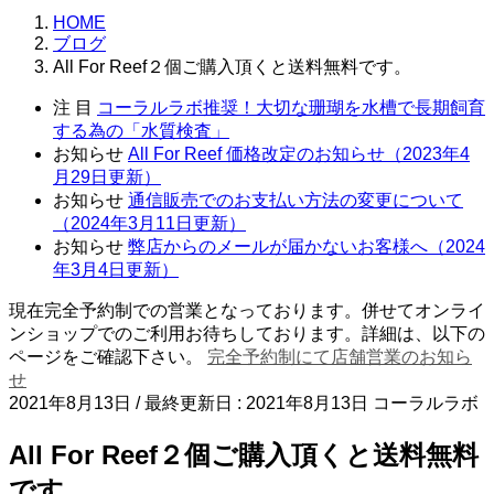
HOME
ブログ
All For Reef２個ご購入頂くと送料無料です。
注 目
コーラルラボ推奨！大切な珊瑚を水槽で長期飼育
する為の「水質検査」
お知らせ
All For Reef 価格改定のお知らせ（2023年4
月29日更新）
お知らせ
通信販売でのお支払い方法の変更について
（2024年3月11日更新）
お知らせ
弊店からのメールが届かないお客様へ（2024
年3月4日更新）
現在完全予約制での営業となっております。併せてオンライ
ンショップでのご利用お待ちしております。詳細は、以下の
ページをご確認下さい。
完全予約制にて店舗営業のお知ら
せ
2021年8月13日
/ 最終更新日 :
2021年8月13日
コーラルラボ
All For Reef２個ご購入頂くと送料無料
です。