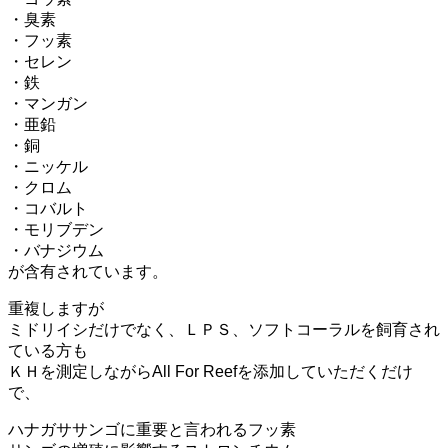
・臭素
・フッ素
・セレン
・鉄
・マンガン
・亜鉛
・銅
・ニッケル
・クロム
・コバルト
・モリブデン
・バナジウム
が含有されています。
重複しますが
ミドリイシだけでなく、ＬＰＳ、ソフトコーラルを飼育され
ている方も
ＫＨを測定しながらAll For Reefを添加していただくだけ
で、
ハナガササンゴに重要と言われるフッ素