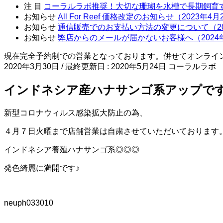
注 目
コーラルラボ推奨！大切な珊瑚を水槽で長期飼育
お知らせ
All For Reef 価格改定のお知らせ（2023年4
お知らせ
通信販売でのお支払い方法の変更について（20
お知らせ
弊店からのメールが届かないお客様へ（2024
現在完全予約制での営業となっております。併せてオンライ
2020年3月30日
/ 最終更新日 :
2020年5月24日
コーラルラボ
インドネシア産ハナサンゴ系アップで
新型コロナウィルス感染拡大防止の為、
４月７日火曜まで店舗営業は自粛させていただいております
インドネシア養殖ハナサンゴ系◎◎◎
発色綺麗に満開です♪
neuph033010