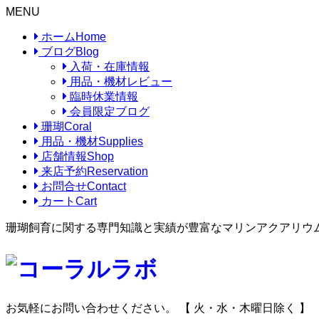
MENU
ホーム
Home
ブログ
Blog
入荷・在庫情報
用品・機材レビュー
臨時休業情報
会員限定ブログ
珊瑚
Coral
用品・機材
Supplies
店舗情報
Shop
来店予約
Reservation
お問合せ
Contact
カート
Cart
珊瑚飼育に関する専門知識と実績が豊富なマリンアクアリウ
お気軽にお問い合わせください。
【 火・水・木曜日除く 】