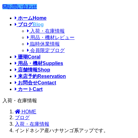
お問い合わせ
ホーム
Home
ブログ
Blog
入荷・在庫情報
用品・機材レビュー
臨時休業情報
会員限定ブログ
珊瑚
Coral
用品・機材
Supplies
店舗情報
Shop
来店予約
Reservation
お問合せ
Contact
カート
Cart
入荷・在庫情報
HOME
ブログ
入荷・在庫情報
インドネシア産ハナサンゴ系アップです。