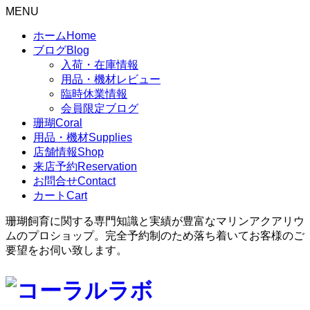
MENU
ホーム
Home
ブログ
Blog
入荷・在庫情報
用品・機材レビュー
臨時休業情報
会員限定ブログ
珊瑚
Coral
用品・機材
Supplies
店舗情報
Shop
来店予約
Reservation
お問合せ
Contact
カート
Cart
珊瑚飼育に関する専門知識と実績が豊富なマリンアクアリウ
ムのプロショップ。完全予約制のため落ち着いてお客様のご
要望をお伺い致します。