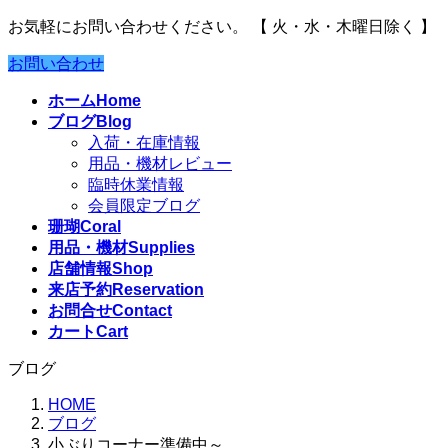
お気軽にお問い合わせください。
【 火・水・木曜日除く 】
お問い合わせ
ホーム
Home
ブログ
Blog
入荷・在庫情報
用品・機材レビュー
臨時休業情報
会員限定ブログ
珊瑚
Coral
用品・機材
Supplies
店舗情報
Shop
来店予約
Reservation
お問合せ
Contact
カート
Cart
ブログ
HOME
ブログ
小ぶりコーナー準備中～