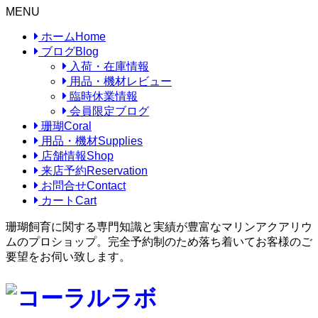
MENU
ホーム
Home
ブログ
Blog
入荷・在庫情報
用品・機材レビュー
臨時休業情報
会員限定ブログ
珊瑚
Coral
用品・機材
Supplies
店舗情報
Shop
来店予約
Reservation
お問合せ
Contact
カート
Cart
珊瑚飼育に関する専門知識と実績が豊富なマリンアクアリウ
ムのプロショップ。完全予約制のため落ち着いてお客様のご
要望をお伺い致します。