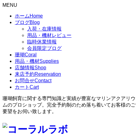
MENU
ホーム
Home
ブログ
Blog
入荷・在庫情報
用品・機材レビュー
臨時休業情報
会員限定ブログ
珊瑚
Coral
用品・機材
Supplies
店舗情報
Shop
来店予約
Reservation
お問合せ
Contact
カート
Cart
珊瑚飼育に関する専門知識と実績が豊富なマリンアクアリウ
ムのプロショップ。完全予約制のため落ち着いてお客様のご
要望をお伺い致します。