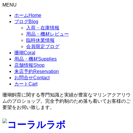
MENU
ホーム
Home
ブログ
Blog
入荷・在庫情報
用品・機材レビュー
臨時休業情報
会員限定ブログ
珊瑚
Coral
用品・機材
Supplies
店舗情報
Shop
来店予約
Reservation
お問合せ
Contact
カート
Cart
珊瑚飼育に関する専門知識と実績が豊富なマリンアクアリウ
ムのプロショップ。完全予約制のため落ち着いてお客様のご
要望をお伺い致します。