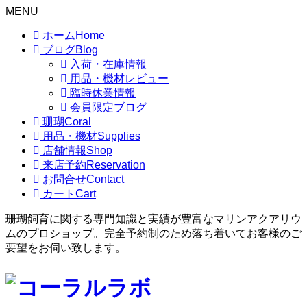
MENU
ホーム
Home
ブログ
Blog
入荷・在庫情報
用品・機材レビュー
臨時休業情報
会員限定ブログ
珊瑚
Coral
用品・機材
Supplies
店舗情報
Shop
来店予約
Reservation
お問合せ
Contact
カート
Cart
珊瑚飼育に関する専門知識と実績が豊富なマリンアクアリウ
ムのプロショップ。完全予約制のため落ち着いてお客様のご
要望をお伺い致します。