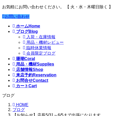
お気軽にお問い合わせください。
【 火・水・木曜日除く 】
お問い合わせ
ホーム
Home
ブログ
Blog
入荷・在庫情報
用品・機材レビュー
臨時休業情報
会員限定ブログ
珊瑚
Coral
用品・機材
Supplies
店舗情報
Shop
来店予約
Reservation
お問合せ
Contact
カート
Cart
ブログ
HOME
ブログ
【お知らせ】店長5/31～6/5まで出張になります