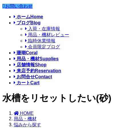
お問い合わせ
ホーム
Home
ブログ
Blog
入荷・在庫情報
用品・機材レビュー
臨時休業情報
会員限定ブログ
珊瑚
Coral
用品・機材
Supplies
店舗情報
Shop
来店予約
Reservation
お問合せ
Contact
カート
Cart
水槽をリセットしたい(砂)
HOME
用品・機材
悩みから探す