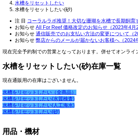
水槽をリセットしたい
水槽をリセットしたい(砂)
注 目
コーラルラボ推奨！大切な珊瑚を水槽で長期飼育
お知らせ
All For Reef 価格改定のお知らせ（2023年4
お知らせ
通信販売でのお支払い方法の変更について（20
お知らせ
弊店からのメールが届かないお客様へ（2024
現在完全予約制での営業となっております。併せてオンライ
水槽をリセットしたい(砂)在庫一覧
現在通販用の在庫はございません。
水槽をリセットしたい（全商品）
水槽をリセットしたい(水質検査)
水槽をリセットしたい(人工海水)
水槽をリセットしたい(砂)
用品・機材