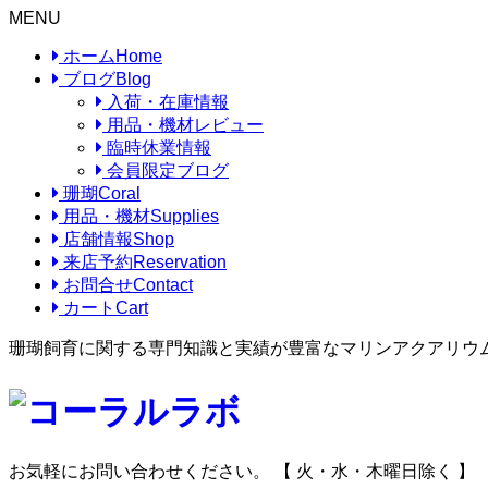
MENU
ホーム
Home
ブログ
Blog
入荷・在庫情報
用品・機材レビュー
臨時休業情報
会員限定ブログ
珊瑚
Coral
用品・機材
Supplies
店舗情報
Shop
来店予約
Reservation
お問合せ
Contact
カート
Cart
珊瑚飼育に関する専門知識と実績が豊富なマリンアクアリウ
お気軽にお問い合わせください。
【 火・水・木曜日除く 】