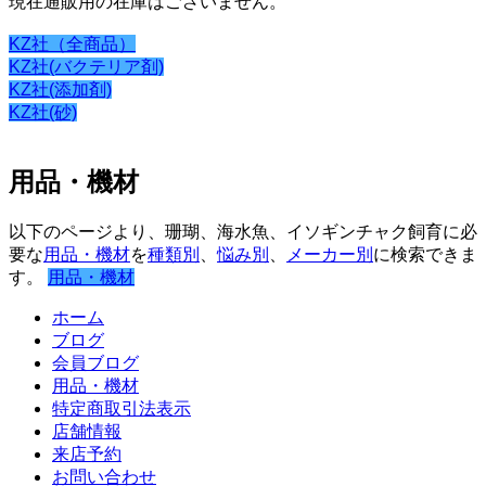
現在通販用の在庫はございません。
KZ社（全商品）
KZ社(バクテリア剤)
KZ社(添加剤)
KZ社(砂)
用品・機材
以下のページより、珊瑚、海水魚、イソギンチャク飼育に必
要な
用品・機材
を
種類別
、
悩み別
、
メーカー別
に検索できま
す。
用品・機材
ホーム
ブログ
会員ブログ
用品・機材
特定商取引法表示
店舗情報
来店予約
お問い合わせ