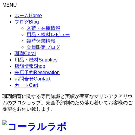
MENU
ホーム
Home
ブログ
Blog
入荷・在庫情報
用品・機材レビュー
臨時休業情報
会員限定ブログ
珊瑚
Coral
用品・機材
Supplies
店舗情報
Shop
来店予約
Reservation
お問合せ
Contact
カート
Cart
珊瑚飼育に関する専門知識と実績が豊富なマリンアクアリウ
ムのプロショップ。完全予約制のため落ち着いてお客様のご
要望をお伺い致します。